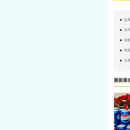
赴
尔
未
明
美
去
最新案