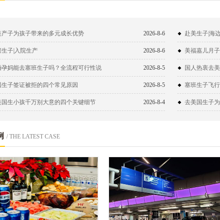
美产子为孩子带来的多元成长优势
2026-8-6
赴美生子|海
湾生子|入院生产
2026-8-6
美福嘉儿月子
婚孕妈能去塞班生子吗？全流程可行性说
2026-8-5
国人热衷去美
！
国生子签证被拒的四个常见原因
2026-8-5
塞班生子飞行
美国生小孩千万别大意的四个关键细节
2026-8-4
去美国生子为
例
/ THE LATEST CASE