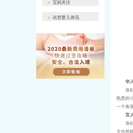
宝妈关注
试管婴儿资讯
华
洛
熟悉的
一个角
宜
洛
大自然