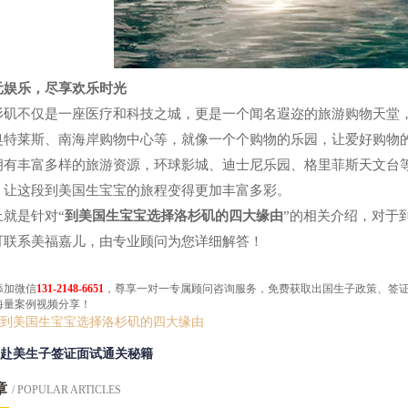
元娱乐，
尽享
欢乐时光
杉矶不仅是一座医疗和科技之城，更是一个闻名遐迩的旅游购物天堂
奥特莱斯、南海岸购物中心等，就像一个个购物的乐园，让爱好购物
拥有丰富多样的旅游资源，环球影城、迪士尼乐园、格里菲斯天文台
，让这段到美国生宝宝的旅程变得更加丰富多彩。
上就是针对“
到美国生宝宝选择洛杉矶的四大缘由
”的相关介绍，对于
可联系美福嘉儿，由专业顾问为您详细解答！
添加微信
131-2148-6651
，尊享一对一专属顾问咨询服务，免费获取​出国生子政策、签
海量案例视频分享！
到美国生宝宝选择洛杉矶的四大缘由
赴美生子签证面试通关秘籍
章
/ POPULAR ARTICLES