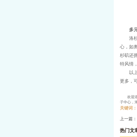
多
洛
心，如
杉矶还
特风情
以
更多，
欢迎
子中心，
关键词：
上一篇：
热门文