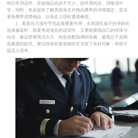
和日常用品外，应急物品也必不可少，如常用药品、消毒湿巾
等，同时，务必提前了解美国海关对物品携带的详细规定，坚决
避免携带违禁物品，以免在入境时遭遇麻烦。
2、着装在入境环节也起着重要作用，去美国生孩子的孕妈在
选择服装时，既要考虑场合的适宜性，又要能展现自己的得体与
自信，建议穿着简洁大方、色彩搭配协调的衣服，避免过于花哨
或暴露的款式，整洁得体的着装能给官员留下良好印象，有助于
提高入境率。