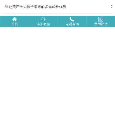
赴美产子为孩子带来的多元成长优势
赴美生子|海边游玩+品尝美食
首页
添加微信
电话咨询
费用评估
尔湾生子|入院生产
美福嘉儿月子中心：打造新生儿专属温柔守护
未婚孕妈能去塞班生子吗？全流程可行性说明！
国人热衷去美国生小孩的深层动因解析
美国生子签证被拒的四个常见原因
塞班生子飞行指南：孕妈舒适出行的关键细节