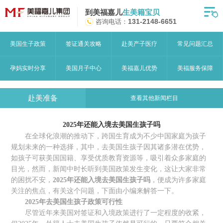
到美福嘉儿
生美籍宝贝
首页
咨询电话：
131-2148-6651
月子中心
美国生子政策
签证通关攻略
赴美产子医疗
常见问题汇总
美福嘉儿优势
孕妈实时分享
美国月子中心
美福嘉儿优势
美福服务保障
赴美流程
赴美准备
查看其他新闻栏目
月子中心服务
2025年还能入境去美国生孩子吗
宝妈见证
在全球化浪潮的推动下，跨国生育成为不少中国家庭为孩子
规划未来的一种选择，其中，去美国生孩子因其诸多潜在优势，
赴美攻略
如孩子可获美国国籍、享受优质教育资源等，吸引着众多家庭的
目光，然而，新闻中时长听到美国政策发生变化，这让大家非常
赴美生子问答
的困扰不安，
2025年还能入境去美国生孩子吗
，便成为许多家庭
关注的焦点，有关这个问题，下面由小编来解答一下。
关于美福嘉儿
2025年
去美国生孩子
政策可行性
尽管近年来美国对签证和入境政策进行了一定程度的收紧，