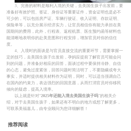
3、完善的材料是顺利入境的关键，去美国生孩子出发前，要
准备好有效护照、签证、身份证等重要证件，资金证明也是必不
可少的，可以包括房产证、车辆行驶证、收入证明、存款证明、
保险单等，以充分展示经济实力，让官员相信你有能力承担在美
国期间的费用，此外，行程表、返程机票、医生预约函等材料也
能清晰地表明你的赴美意图和行程安排，增加官员对你的信任
度。
4、入境时的面谈是与官员直接交流的重要环节，需要掌握一
定的技巧，去美国生孩子出发前，孕妈应提前了解官员可能会问
到的问题，并准备好相应的回答，面谈过程中要保持冷静、自信
的心态，避免过度紧张，回答问题时简洁明了，不要隐瞒或夸大
事实，并适时提供相关材料作为证明，同时，可以适当强调自己
在国内的约束力，表达强烈的回国意愿，从而打消官员对你移民
倾向的疑虑，提高入境率。
以上就是针对“
2025年还能入境去美国生孩子吗
”的相关介
绍，对于去美国生孩子，如果还有不明白的地方或想了解更多，
可联系美福嘉儿，由专业顾问为您详细解答！
推荐阅读