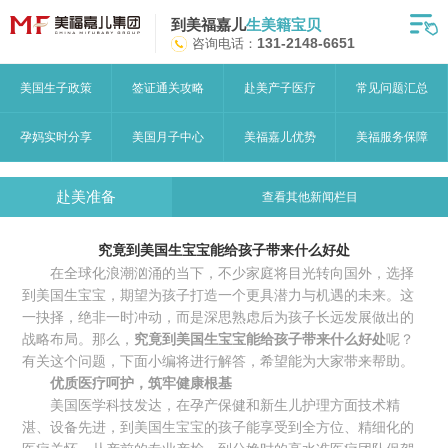
到美福嘉儿
生美籍宝贝
首页
咨询电话：
131-2148-6651
月子中心
美国生子政策
签证通关攻略
赴美产子医疗
常见问题汇总
美福嘉儿优势
孕妈实时分享
美国月子中心
美福嘉儿优势
美福服务保障
赴美流程
赴美准备
查看其他新闻栏目
月子中心服务
究竟到美国生宝宝能给孩子带来什么好处
宝妈见证
在全球化浪潮汹涌的当下，不少家庭将目光转向国外，选择
到美国生宝宝，期望为孩子打造一个更具潜力与机遇的未来。这
赴美攻略
一抉择，绝非一时冲动，而是深思熟虑后为孩子长远发展做出的
战略布局。那么，
究竟到美国生宝宝能给孩子带来什么好处
呢？
赴美生子问答
有关这个问题，下面小编将进行解答，希望能为大家带来帮助。
优质医疗呵护，筑牢健康根基
关于美福嘉儿
美国医学科技发达，在孕产保健和新生儿护理方面技术精
湛、设备先进，到美国生宝宝的孩子能享受到全方位、精细化的