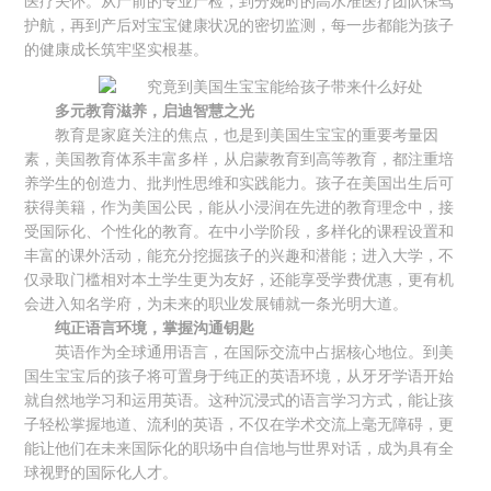
医疗关怀。从产前的专业产检，到分娩时的高水准医疗团队保驾
护航，再到产后对宝宝健康状况的密切监测，每一步都能为孩子
的健康成长筑牢坚实根基。
多元教育滋养，启迪智慧之光
教育是家庭关注的焦点，也是到美国生宝宝的重要考量因
素，美国教育体系丰富多样，从启蒙教育到高等教育，都注重培
养学生的创造力、批判性思维和实践能力。孩子在美国出生后可
获得美籍，作为美国公民，能从小浸润在先进的教育理念中，接
受国际化、个性化的教育。在中小学阶段，多样化的课程设置和
丰富的课外活动，能充分挖掘孩子的兴趣和潜能；进入大学，不
仅录取门槛相对本土学生更为友好，还能享受学费优惠，更有机
会进入知名学府，为未来的职业发展铺就一条光明大道。
纯正语言环境，掌握沟通钥匙
英语作为全球通用语言，在国际交流中占据核心地位。到美
国生宝宝后的孩子将可置身于纯正的英语环境，从牙牙学语开始
就自然地学习和运用英语。这种沉浸式的语言学习方式，能让孩
子轻松掌握地道、流利的英语，不仅在学术交流上毫无障碍，更
能让他们在未来国际化的职场中自信地与世界对话，成为具有全
球视野的国际化人才。