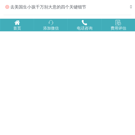
去美国生小孩千万别大意的四个关键细节
去美国生子为什么首选洛杉矶
首页
添加微信
电话咨询
费用评估
美福嘉儿首页
走进美福嘉儿
|
电话:131-2148-6651
广州：广州市天河区猎德天盈广场东塔
北京：北京市朝阳区北京财富中心
上海：上海市徐汇区汇京国际广场
深圳：深圳市福田区大中华国际交易广场东座
美国公司：SHEPARD IRVINE ，CA92620
版权所有
美福嘉儿国际咨询有限公司
备案号：沪ICP备19029811号-7