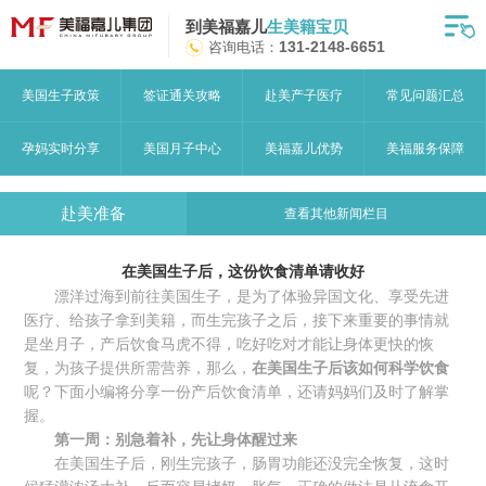
到美福嘉儿
生美籍宝贝
首页
咨询电话：
131-2148-6651
月子中心
美国生子政策
签证通关攻略
赴美产子医疗
常见问题汇总
美福嘉儿优势
孕妈实时分享
美国月子中心
美福嘉儿优势
美福服务保障
赴美流程
赴美准备
查看其他新闻栏目
月子中心服务
在美国生子后，这份饮食清单请收好
宝妈见证
漂洋过海到前往美国生子，是为了体验异国文化、享受先进
医疗、给孩子拿到美籍，而生完孩子之后，接下来重要的事情就
赴美攻略
是坐月子，产后饮食马虎不得，吃好吃对才能让身体更快的恢
复，为孩子提供所需营养，那么，
在美国生子后该如何科学饮食
赴美生子问答
呢？下面小编将分享一份产后饮食清单，还请妈妈们及时了解掌
握。
关于美福嘉儿
第一周：别急着补，先让身体醒过来
在美国生子后，刚生完孩子，肠胃功能还没完全恢复，这时