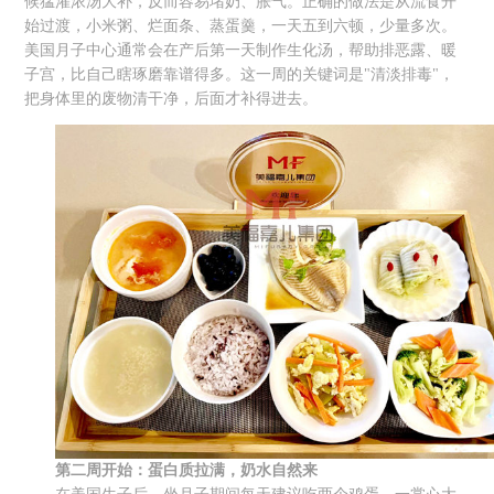
候猛灌浓汤大补，反而容易堵奶、胀气。正确的做法是从流食开
始过渡，小米粥、烂面条、蒸蛋羹，一天五到六顿，少量多次。
美国月子中心通常会在产后第一天制作生化汤，帮助排恶露、暖
子宫，比自己瞎琢磨靠谱得多。这一周的关键词是"清淡排毒"，
把身体里的废物清干净，后面才补得进去。
第二周开始：蛋白质拉满，奶水自然来