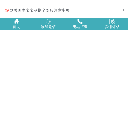
到美国生宝宝孕期全阶段注意事项
去美国生孩子全流程的核心细节
首页
添加微信
电话咨询
费用评估
美国生子返程之前务必牢记的事情
赴美产子为孩子带来的多元成长优势
赴美生子|海边游玩+品尝美食
尔湾生子|入院生产
美福嘉儿月子中心：打造新生儿专属温柔守护
未婚孕妈能去塞班生子吗？全流程可行性说明！