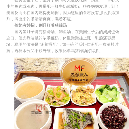
在美国生子后，坐月子期间每天建议吃两个鸡蛋、一掌心大
小的鱼肉或鸡肉，再搭配一杯牛奶或酸奶。很多妈妈发现，到了
美国反而比在国内吃得更均衡，因为这里的食材没有那么多添加
剂，煮出来的汤清清爽爽，喝着不腻。
催奶有妙招，别只盯着猪蹄汤
国内坐月子讲究猪蹄汤、鲫鱼汤，在美国生子后的妈妈也馋
这口。但光靠油腻的浓汤催奶，体重蹭蹭往上涨，乳腺还容易
堵。聪明的做法是"汤菜搭配"，如一碗丝瓜虾仁汤配一盘清炒时
蔬，既补水分又不缺纤维，效果比单喝猪蹄汤好得多。