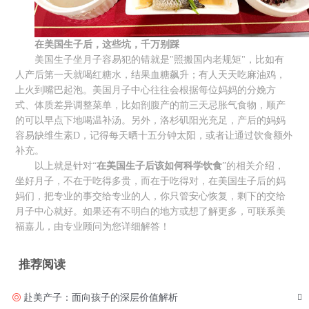
在美国生子后，
这些坑，千万别踩
美国生子坐月子容易犯的错就是"照搬国内老规矩"，比如有
人产后第一天就喝红糖水，结果血糖飙升；有人天天吃麻油鸡，
上火到嘴巴起泡。美国月子中心往往会根据每位妈妈的分娩方
式、体质差异调整菜单，比如剖腹产的前三天忌胀气食物，顺产
的可以早点下地喝温补汤。另外，洛杉矶阳光充足，产后的妈妈
容易缺维生素D，记得每天晒十五分钟太阳，或者让通过饮食额外
补充。
以上就是针对“
在美国生子后该如何科学饮食
”的相关介绍，
坐好月子，不在于吃得多贵，而在于吃得对，在美国生子后的妈
妈们，把专业的事交给专业的人，你只管安心恢复，剩下的交给
月子中心就好。如果还有不明白的地方或想了解更多，可联系美
福嘉儿，由专业顾问为您详细解答！
推荐阅读
赴美产子：面向孩子的深层价值解析