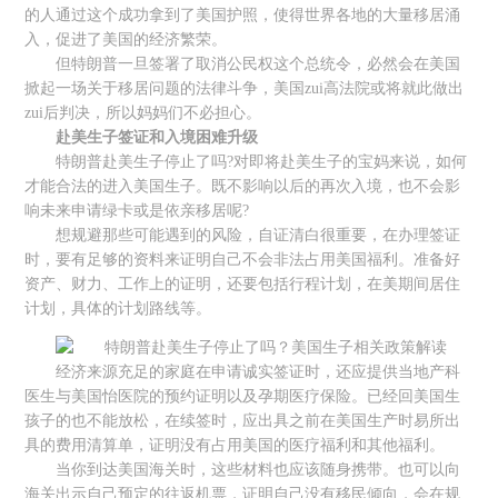
的人通过这个成功拿到了美国护照，使得世界各地的大量移居涌
入，促进了美国的经济繁荣。
但特朗普一旦签署了取消公民权这个总统令，必然会在美国
掀起一场关于移居问题的法律斗争，美国zui高法院或将就此做出
zui后判决，所以妈妈们不必担心。
赴美生子签证和入境困难升级
特朗普赴美生子停止了吗?对即将赴美生子的宝妈来说，如何
才能合法的进入美国生子。既不影响以后的再次入境，也不会影
响未来申请绿卡或是依亲移居呢?
想规避那些可能遇到的风险，自证清白很重要，在办理签证
时，要有足够的资料来证明自己不会非法占用美国福利。准备好
资产、财力、工作上的证明，还要包括行程计划，在美期间居住
计划，具体的计划路线等。
经济来源充足的家庭在申请诚实签证时，还应提供当地产科
医生与美国怡医院的预约证明以及孕期医疗保险。已经回美国生
孩子的也不能放松，在续签时，应出具之前在美国生产时易所出
具的费用清算单，证明没有占用美国的医疗福利和其他福利。
当你到达美国海关时，这些材料也应该随身携带。也可以向
海关出示自己预定的往返机票，证明自己没有移民倾向，会在规