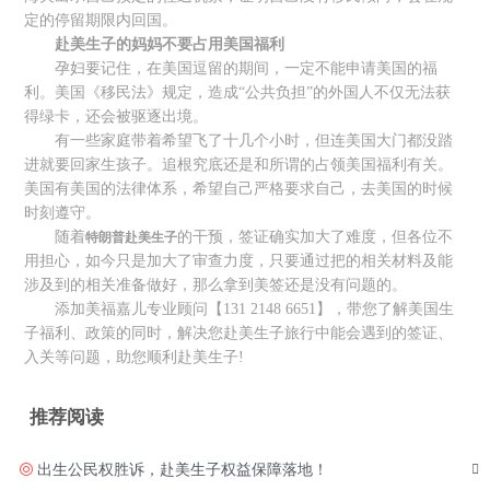
定的停留期限内回国。
赴美生子的妈妈不要占用美国福利
孕妇要记住，在美国逗留的期间，一定不能申请美国的福
利。美国《移民法》规定，造成“公共负担”的外国人不仅无法获
得绿卡，还会被驱逐出境。
有一些家庭带着希望飞了十几个小时，但连美国大门都没踏
进就要回家生孩子。追根究底还是和所谓的占领美国福利有关。
美国有美国的法律体系，希望自己严格要求自己，去美国的时候
时刻遵守。
随着
的干预，签证确实加大了难度，但各位不
特朗普赴美生子
用担心，如今只是加大了审查力度，只要通过把的相关材料及能
涉及到的相关准备做好，那么拿到美签还是没有问题的。
添加美福嘉儿专业顾问【131 2148 6651】，带您了解美国生
子福利、政策的同时，解决您赴美生子旅行中能会遇到的签证、
入关等问题，助您顺利赴美生子!
推荐阅读
出生公民权胜诉，赴美生子权益保障落地！