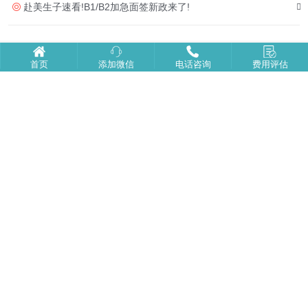
赴美生子速看!B1/B2加急面签新政来了!
美福嘉儿首页
走进美福嘉儿
|
首页
添加微信
电话咨询
费用评估
电话:131-2148-6651
广州：广州市天河区猎德天盈广场东塔
北京：北京市朝阳区北京财富中心
上海：上海市徐汇区汇京国际广场
深圳：深圳市福田区大中华国际交易广场东座
美国公司：SHEPARD IRVINE ，CA92620
版权所有
美福嘉儿国际咨询有限公司
备案号：沪ICP备19029811号-7