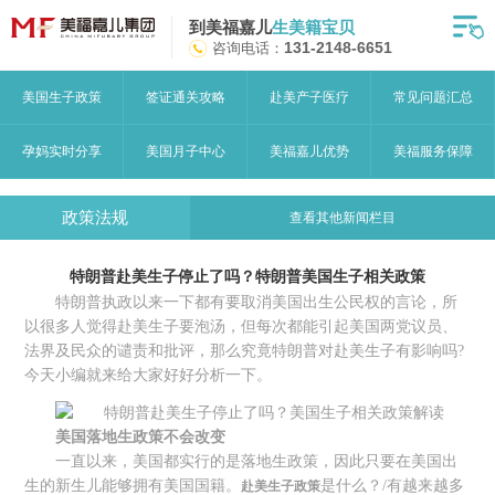
到美福嘉儿
生美籍宝贝
首页
咨询电话：
131-2148-6651
月子中心
美国生子政策
签证通关攻略
赴美产子医疗
常见问题汇总
美福嘉儿优势
孕妈实时分享
美国月子中心
美福嘉儿优势
美福服务保障
赴美流程
政策法规
查看其他新闻栏目
月子中心服务
特朗普赴美生子停止了吗？特朗普美国生子相关政策
宝妈见证
特朗普执政以来一下都有要取消美国出生公民权的言论，所
以很多人觉得赴美生子要泡汤，但每次都能引起美国两党议员、
赴美攻略
法界及民众的谴责和批评，那么究竟特朗普对赴美生子有影响吗?
今天小编就来给大家好好分析一下。
赴美生子问答
美国落地生政策不会改变
关于美福嘉儿
一直以来，美国都实行的是落地生政策，因此只要在美国出
生的新生儿能够拥有美国国籍。
是什么？/有越来越多
赴美生子政策