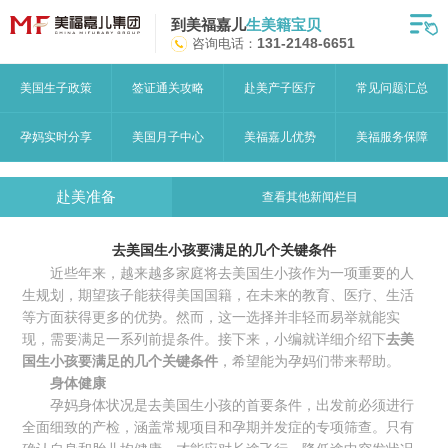
到美福嘉儿
生美籍宝贝
首页
咨询电话：
131-2148-6651
月子中心
美国生子政策
签证通关攻略
赴美产子医疗
常见问题汇总
美福嘉儿优势
孕妈实时分享
美国月子中心
美福嘉儿优势
美福服务保障
赴美流程
赴美准备
查看其他新闻栏目
月子中心服务
去美国生小孩要满足的几个关键条件
宝妈见证
近些年来，越来越多家庭将去美国生小孩作为一项重要的人
生规划，期望孩子能获得美国国籍，在未来的教育、医疗、生活
赴美攻略
等方面获得更多的优势。然而，这一选择并非轻而易举就能实
现，需要满足一系列前提条件。接下来，小编就详细介绍下
去美
赴美生子问答
国生小孩要满足的几个关键条件
，希望能为孕妈们带来帮助。
身体
健康
关于美福嘉儿
孕妈身体状况是去美国生小孩的首要条件，出发前必须进行
全面细致的产检，涵盖常规项目和孕期并发症的专项筛查。只有