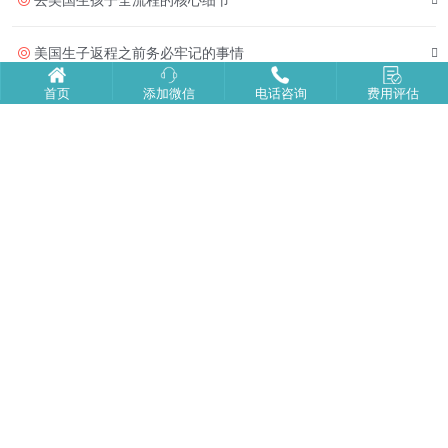
去美国生孩子全流程的核心细节
美国生子返程之前务必牢记的事情
首页
添加微信
电话咨询
费用评估
赴美产子为孩子带来的多元成长优势
赴美生子|海边游玩+品尝美食
尔湾生子|入院生产
美福嘉儿月子中心：打造新生儿专属温柔守护
未婚孕妈能去塞班生子吗？全流程可行性说明！
国人热衷去美国生小孩的深层动因解析
美福嘉儿首页
走进美福嘉儿
|