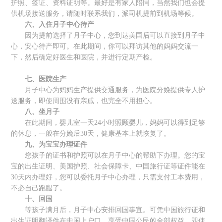
护照、签证、资料证明等。最好是有家人陪同，当然我们也会提
供机场接送服务，请随时联系我们，派司机提前到机场等候。
六、入住月子中心待产
因为提前选择了月子中心，您到达美国后可以直接到月子中
心，安心待产即可。在此期间，你可以拜访其他的妈妈交流一
下，然后确定好医生和医院，并进行定期产检。
七、医院生产
月子中心为妈妈生产提供交通服务，为医院分娩提供专人护
送服务，即使周围没有亲戚，也完全不用担心。
八、坐月子
在此期间，婴儿室一天24小时照顾婴儿，妈妈可以得到足够
的休息，一般在分娩后30天，健康基本上就恢复了。
九、为宝宝办理证件
您孩子的证书和护照可以在月子中心的帮助下办理。您的宝
宝的出生证明、美国护照、社会保障卡、中国旅行证等证件能在
30天内办理好，您可以委托月子中心办理，只需支付工本费用，
不必自己跑腿了。
十、回国
等孩子满月后，月子中心安排回国事宜。可凭中国旅行证和
出生证明翻译件在中国上户口，享受中国公民的全部权益，即使