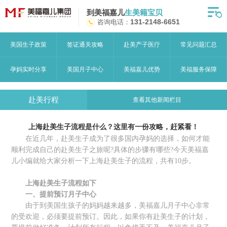
到美福嘉儿
生美籍宝贝
首页
咨询电话：
131-2148-6651
月子中心
美国生子政策
签证通关攻略
赴美产子医疗
常见问题汇总
美福嘉儿优势
孕妈实时分享
美国月子中心
美福嘉儿优势
美福服务保障
赴美流程
赴美行程
查看其他新闻栏目
月子中心服务
上海赴美生子流程是什么？这里有一份攻略，赶紧看！
宝妈见证
在近几年，赴美生子成为了很多国内孕妈的选择，如何才能
顺利完成自己的赴美生子之旅呢?具体的步骤有哪些?今天美福嘉
赴美攻略
儿小编就给大家分析一下上海赴美生子的流程，共有10步。
赴美生子问答
上海赴美生子流程如下
一、提前预订月子中心
关于美福嘉儿
由于到美国生孩子的妈妈越来越多，美福嘉儿月子中心非常
的受欢迎，必须要提前预订。因此，如果你有赴美生子的计划，