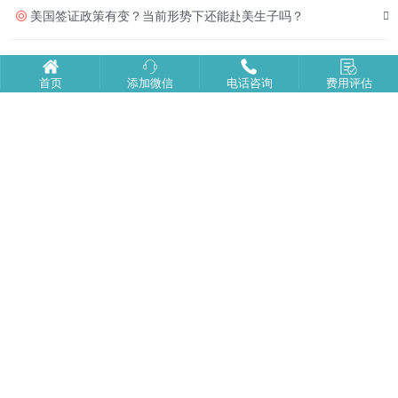
美国签证政策有变？当前形势下还能赴美生子吗？
2025年还能入境去美国生孩子吗
首页
添加微信
电话咨询
费用评估
到美国生宝宝能带来哪些令人心动的好处
赴美生子后宝宝乘坐飞机所需注意的事项
出国生孩子待产阶段不能忽视的要点
到美国生宝宝选择洛杉矶的四大缘由
美福嘉儿首页
走进美福嘉儿
|
电话:131-2148-6651
广州：广州市天河区猎德IGC天盈广场
北京：北京市朝阳区北京财富中心